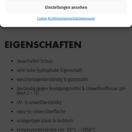
Mattlackierungen (bei Auftrag im Wischverfahren)
Einstellungen ansehen
hochglanzpolierte Felgen
Cookie-Richtlinie
Datenschutz
Impressum
Chromfelgen
EIGENSCHAFTEN
dauerhafter Schutz
sehr hohe hydrophobe Eigenschaft
waschanlagenbeständig & glanzstabil
beständig gegen Reinigungsmittel & Umwelteinflüsse (pH-
Wert 2 – 13)
UV- & umweltbeständig
easy-to-clean-Oberfläche
einzigartiger Glanz & Farbtiefe
temperaturbeständig von -50°C – +1050°C