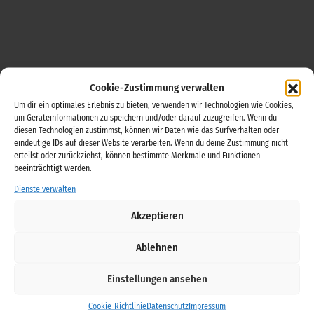
Cookie-Zustimmung verwalten
Um dir ein optimales Erlebnis zu bieten, verwenden wir Technologien wie Cookies,
Get in Touch
um Geräteinformationen zu speichern und/oder darauf zuzugreifen. Wenn du
diesen Technologien zustimmst, können wir Daten wie das Surfverhalten oder
eindeutige IDs auf dieser Website verarbeiten. Wenn du deine Zustimmung nicht
erteilst oder zurückziehst, können bestimmte Merkmale und Funktionen
Lorem ipsum dolor sit amet consectetur adipiscing elit
beeinträchtigt werden.
nulla tempor enim vel erat lacinia quis laoreet urna
Dienste verwalten
rutrum eleifend erat non rutrum elementum
Akzeptieren
[contact-form-7 id=“2884″]
Ablehnen
Einstellungen ansehen
Cookie-Richtlinie
Datenschutz
Impressum