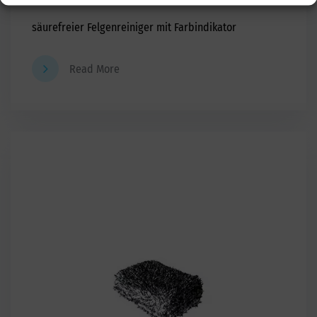
säurefreier Felgenreiniger mit Farbindikator
Read More